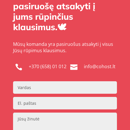
pasiruošę atsakyti į
jums rūpinčius
klausimus.🕊️
Mūsų komanda yra pasiruošus atsakyti į visus
Jūsų rūpimus klausimus.
+370 (658) 01 012
info@cohost.lt

