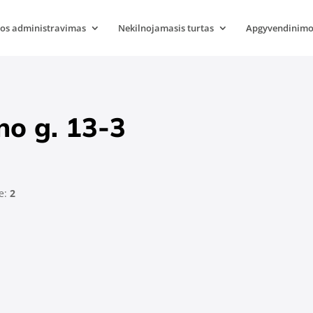
s administravimas
Nekilnojamasis turtas
Apgyvendinimo
o g. 13-3
je:
2