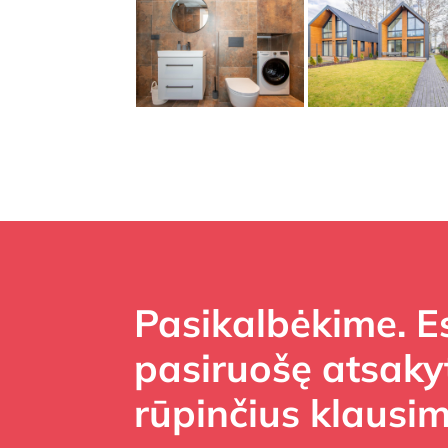
Pasikalbėkime. 
pasiruošę atsakyt
rūpinčius klausim