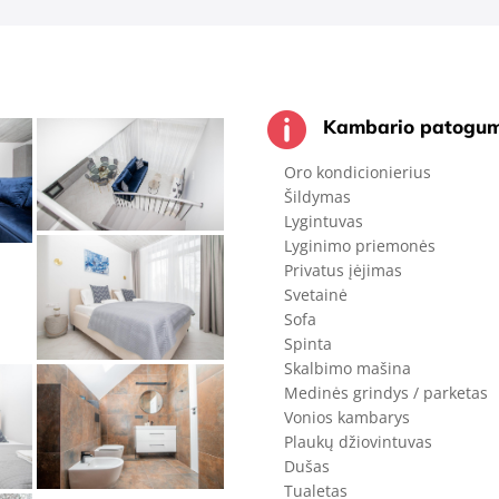

Kambario patogum
Oro kondicionierius
Šildymas
Lygintuvas
Lyginimo priemonės
Privatus įėjimas
Svetainė
Sofa
Spinta
Skalbimo mašina
Medinės grindys / parketas
Vonios kambarys
Plaukų džiovintuvas
Dušas
Tualetas