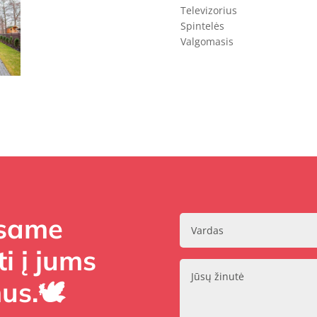
Televizorius
Spintelės
Valgomasis
Esame
i į jums
us.🕊️