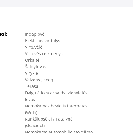
ai:
Indaplovė
Elektrinis virdulys
Virtuvėlė
Virtuvės reikmenys
Orkaitė
Šaldytuvas
Viryklė
Vaizdas į sodą
Terasa
Dvigulė lova arba dvi vienvietės
lovos
Nemokamas bevielis internetas
(Wi-Fi)
Rankšluosčiai / Patalynė
įskaičiuoti
Nemokama automobilio stovėjimo