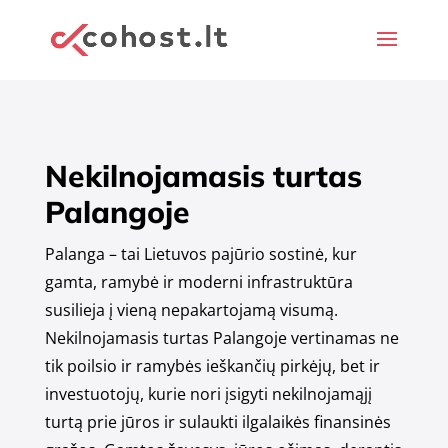
Nekilnojamasis turtas
Palangoje
Palanga – tai Lietuvos pajūrio sostinė, kur
gamta, ramybė ir moderni infrastruktūra
susilieja į vieną nepakartojamą visumą.
Nekilnojamasis turtas Palangoje vertinamas ne
tik poilsio ir ramybės ieškančių pirkėjų, bet ir
investuotojų, kurie nori įsigyti nekilnojamąjį
turtą prie jūros ir sulaukti ilgalaikės finansinės