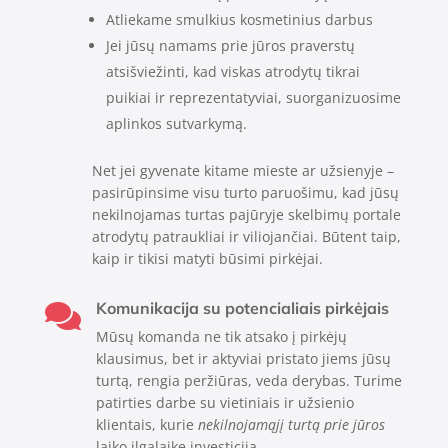
Atliekame smulkius kosmetinius darbus
Jei jūsų namams prie jūros praverstų
atsišviežinti, kad viskas atrodytų tikrai
puikiai ir reprezentatyviai, suorganizuosime
aplinkos sutvarkymą.
Net jei gyvenate kitame mieste ar užsienyje –
pasirūpinsime visu turto paruošimu, kad jūsų
nekilnojamas turtas pajūryje skelbimų portale
atrodytų patraukliai ir viliojančiai. Būtent taip,
kaip ir tikisi matyti būsimi pirkėjai.
Komunikacija su potencialiais pirkėjais

Mūsų komanda ne tik atsako į pirkėjų
klausimus, bet ir aktyviai pristato jiems jūsų
turtą, rengia peržiūras, veda derybas. Turime
patirties darbe su vietiniais ir užsienio
klientais, kurie
nekilnojamąjį turtą prie jūros
laiko ilgalaike investicija.