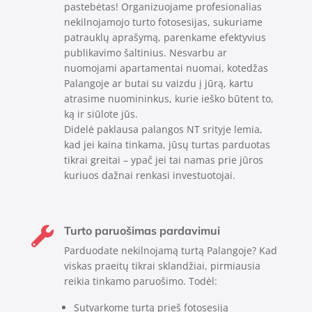
pastebėtas! Organizuojame profesionalias
nekilnojamojo turto fotosesijas, sukuriame
patrauklų aprašymą, parenkame efektyvius
publikavimo šaltinius. Nesvarbu ar
nuomojami apartamentai nuomai, kotedžas
Palangoje ar butai su vaizdu į jūrą, kartu
atrasime nuomininkus, kurie ieško būtent to,
ką ir siūlote jūs.
Didelė paklausa palangos NT srityje lemia,
kad jei kaina tinkama, jūsų turtas parduotas
tikrai greitai – ypač jei tai namas prie jūros
kuriuos dažnai renkasi investuotojai.
Turto paruošimas pardavimui

Parduodate nekilnojamą turtą Palangoje? Kad
viskas praeitų tikrai sklandžiai, pirmiausia
reikia tinkamo paruošimo. Todėl:
Sutvarkome turtą prieš fotosesiją