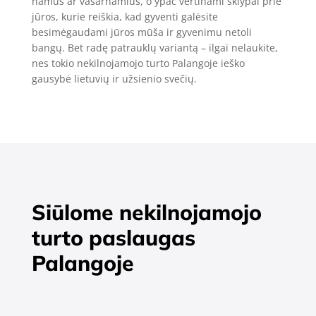
namus ar vasarnamius, o ypač vertinami sklypai prie
jūros, kurie reiškia, kad gyventi galėsite
besimėgaudami jūros mūša ir gyvenimu netoli
bangų. Bet radę patrauklų variantą – ilgai nelaukite,
nes tokio nekilnojamojo turto Palangoje ieško
gausybė lietuvių ir užsienio svečių.
Siūlome nekilnojamojo
turto paslaugas
Palangoje