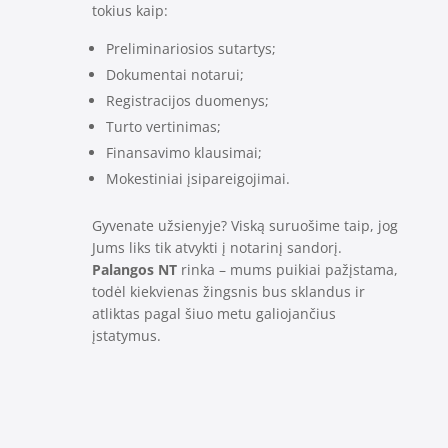
tokius kaip:
Preliminariosios sutartys;
Dokumentai notarui;
Registracijos duomenys;
Turto vertinimas;
Finansavimo klausimai;
Mokestiniai įsipareigojimai.
Gyvenate užsienyje? Viską suruošime taip, jog
Jums liks tik atvykti į notarinį sandorį.
Palangos NT
rinka – mums puikiai pažįstama,
todėl kiekvienas žingsnis bus sklandus ir
atliktas pagal šiuo metu galiojančius
įstatymus.