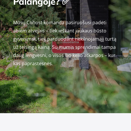
Palangoje? ✅
Mūsų Cohost komanda pasiruošusi padėti
abiem atvejais – tiek ieškant jaukaus būsto
gyvenimui, tiek parduodant nekilnojamąjį turtą
už teisingą kainą. Su mumis sprendimai tampa
daug lengvesni, o visos šio kelio atkarpos – kur
kas paprastesnės.