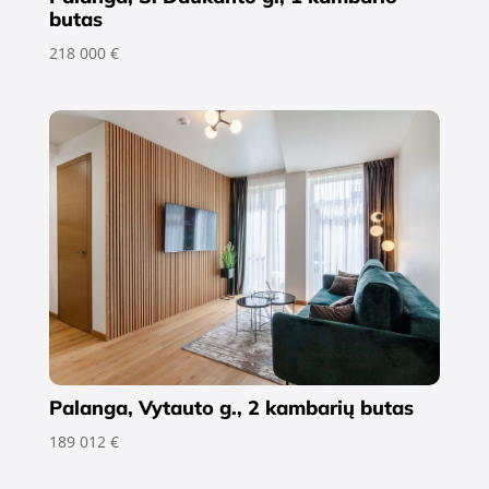
butas
218 000 €
Palanga, Vytauto g., 2 kambarių butas
189 012 €