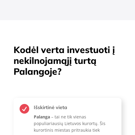
Kodėl verta investuoti į
nekilnojamąjį turtą
Palangoje?

Išskirtinė vieta
Palanga
– tai ne tik vienas
populiariausių Lietuvos kurortų. Šis
kurortinis miestas pritraukia tiek