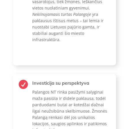
vasarotojus, tiek žmones, ieškančius
vietos nuolatiniam gyvenimui.
Nekilnojamasis turtas Palangoje
yra
paklausus ištisus metus – tai lemia ir
nuostabi Lietuvos pajūrio gamta, ir
stabiliai auganti šio miesto
infrastruktūra.

Investicija su perspektyva
Palangos NT rinka pasižymi salyginai
maža pasiūla ir didele paklausa, todėl
parduodami butai ar kotedžai dažnai
ilgai neužsibūna skelbimuose. Žmonės
Palangą renkasi dėl jos unikalios
lokacijos, saugios aplinkos ir patikimos