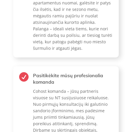
apartamentus nuomai, galėsite ir patys
čia ilsėtis, kad ir ne sezono metu,
mėgautis ramiu pajūriu ir nuolat
atsinaujinančia kurorto aplinka.
Palanga – ideali vieta tiems, kurie nori
derinti darbą su poilsiu, ar tiesiog turėti
vietą, kur patogu pabėgti nuo miesto
šurmulio ir atgauti jėgas.

Pasitikėkite mūsų profesionalia
komanda
Cohost komanda – jūsų partneris
visuose su NT susijusiuose reikaluose.
Nuo pirmųjų konsultacijų iki galutinio
sandorio įforminimo, mes padėsime
jums priimti tinkamiausią, jūsų
poreikius atitinkantį, sprendimą.
Dirbame su skirtingais objektais,