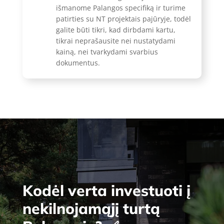
išmanome Palangos specifiką ir turime
patirties su NT projektais pajūryje, todėl
galite būti tikri, kad dirbdami kartu,
tikrai neprašausite nei nustatydami
kainą, nei tvarkydami svarbius
dokumentus.
Kodėl verta investuoti į
nekilnojamąjį turtą