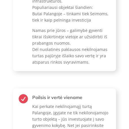
infrastruktūros.
Populiariausi objektai šiandien:
Butai Palangoje – tinkami tiek šeimoms,
tiek ir kaip pelninga investicija
Namas prie jūros – galimybė gyventi
tikrai išskirtinėje vietoje ar užsidirbti iš
prabangos nuomos.
Dėl nuolatinės paklausos nekilnojamas
turtas pajūryje išlaiko savo vertę ir yra
atsparus rinkos svyravimams.

Poilsis ir vertė viename
Kai perkate nekilnojamąjį turtą
Palangoje, įgyjate ne tik nekilonojamojo
turto objektą – jūs investuojate į savo
gyvenimo kokybę. Net jei pasirinksite