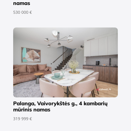
namas
530 000 €
Palanga, Vaivorykštės g., 4 kambarių
mūrinis namas
319 999 €