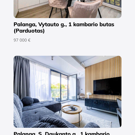
Palanga, Vytauto g., 1 kambario butas
(Parduotas)
97 000 €
Palanga, S. Daukanto g., 1 kambario