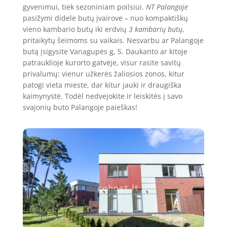
gyvenimui, tiek sezoniniam poilsiui.
NT Palangoje
pasižymi didele butų įvairove – nuo kompaktiškų
vieno kambario butų iki erdvių
3 kambarių butų
,
pritaikytų šeimoms su vaikais. Nesvarbu ar Palangoje
butą įsigysite Vanagupės g, S. Daukanto ar kitoje
patrauklioje kurorto gatvėje, visur rasite savitų
privalumų: vienur užkerės žaliosios zonos, kitur
patogi vieta mieste, dar kitur jauki ir draugiška
kaimynystė. Todėl nedvejokite ir leiskitės į savo
svajonių buto Palangoje paieškas!