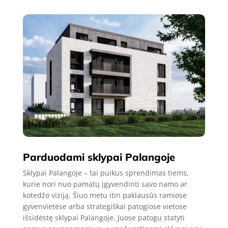
Parduodami sklypai Palangoje
Sklypai Palangoje – tai puikus sprendimas tiems,
kurie nori nuo pamatų įgyvendinti savo namo ar
kotedžo viziją. Šiuo metu itin paklausūs ramiose
gyvenvietėse arba strategiškai patogiose vietose
išsidėstę sklypai Palangoje. Juose patogu statyti