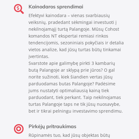
Kainodaros sprendimai

Efektyvi kainodara – vienas svarbiausių
veiksnių, pradedant sėkmingai investuoti į
nekilnojamąjį turtą Palangoje. Mūsų Cohost
komandos NT ekspertai remiasi rinkos
tendencijomis, sezoniniais pokyčiais ir detalia
vietos analize, kad jūsų turtas būtų tinkamai
įvertintas.
Svarstote apie galimybę pirkti 3 kambarių
butą Palangoje ar sklypą prie jūros? O gal
norite sužinoti, kiek šiandien vertas jūsų
parduodamas butas Palangoje? Padėsime
jums nustatyti optimaliausią kainą tiek
parduodant, tiek perkant. Taip nekilnojamas
turtas Palangoje taps ne tik jūsų nuosavybe,
bet ir tikrai pelningu investavimo sprendimu.
Pirkėjų pritraukimas

Rūpinamės tuo, kad jūsų objektas būtų