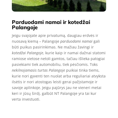
Parduodami namai ir kotedžai
Palangoje
Jeigu svajojate apie privatumą, daugiau erdvės ir
nuosavą kiemą – Palangoje
parduodami namai
gali
būti puikus pasirinkimas. Ne mažiau žavingi ir
kotedžai Palangoje
, kurie kaip ir namai dažnai statomi
ramiose vietose netoli gamtos, tačiau išlieka patogiai
pasiekiami tiek automobiliu, tiek pėsčiomis. Toks
nekilnojamasis turtas Palangoje
puikiai tinka tiems,
kurie nori gyventi ten nuolat arba reguliariai atvyksta
ilsėtis ir nori atostogas leisti gerai pažįstamoje ir
savoje aplinkoje. Jeigu pajūrys jau ne vieneri metai
keri ir jūsų širdį, galbūt NT Palangoje yra tai kur
verta investuoti.