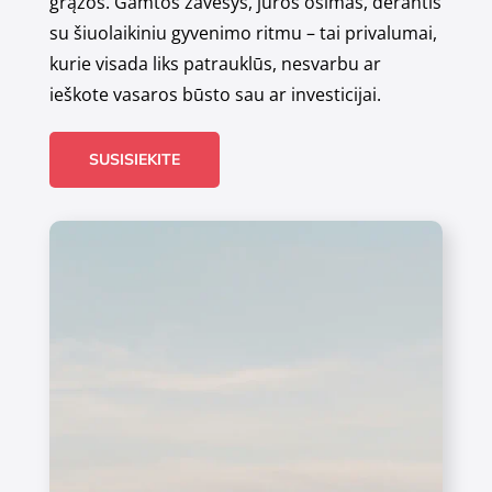
grąžos. Gamtos žavesys, jūros ošimas, derantis
su šiuolaikiniu gyvenimo ritmu – tai privalumai,
kurie visada liks patrauklūs, nesvarbu ar
ieškote vasaros būsto sau ar investicijai.
SUSISIEKITE