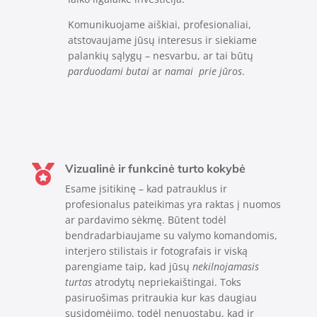
Komunikuojame aiškiai, profesionaliai,
atstovaujame jūsų interesus ir siekiame
palankių sąlygų – nesvarbu, ar tai būtų
parduodami butai
ar
namai
prie jūros
.
Vizualinė ir funkcinė turto kokybė

Esame įsitikinę – kad patrauklus ir
profesionalus pateikimas yra raktas į nuomos
ar pardavimo sėkmę. Būtent todėl
bendradarbiaujame su valymo komandomis,
interjero stilistais ir fotografais ir viską
parengiame taip, kad jūsų
nekilnojamasis
turtas
atrodytų nepriekaištingai. Toks
pasiruošimas pritraukia kur kas daugiau
susidomėjimo, todėl nenuostabu, kad ir