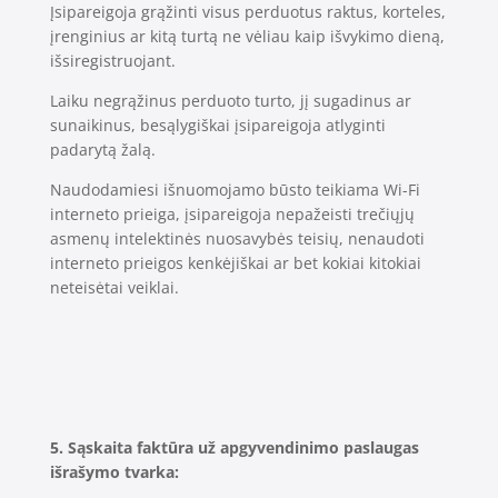
Įsipareigoja grąžinti visus perduotus raktus, korteles,
įrenginius ar kitą turtą ne vėliau kaip išvykimo dieną,
išsiregistruojant.
Laiku negrąžinus perduoto turto, jį sugadinus ar
sunaikinus, besąlygiškai įsipareigoja atlyginti
padarytą žalą.
Naudodamiesi išnuomojamo būsto teikiama Wi-Fi
interneto prieiga, įsipareigoja nepažeisti trečiųjų
asmenų intelektinės nuosavybės teisių, nenaudoti
interneto prieigos kenkėjiškai ar bet kokiai kitokiai
neteisėtai veiklai.
5. Sąskaita faktūra už apgyvendinimo paslaugas
išrašymo tvarka: