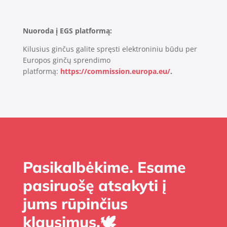
Nuoroda į EGS platformą:
Kilusius ginčus galite spręsti elektroniniu būdu per
Europos ginčų sprendimo
platformą:
https://commission.europa.eu/
.
Pasikalbėkime. Esame
pasiruošę atsakyti į
jums rūpinčius
klausimus.🕊️