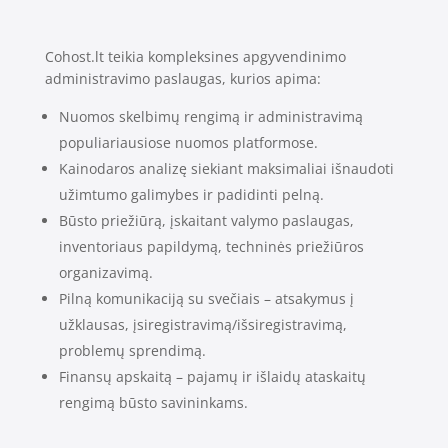
Cohost.lt teikia kompleksines apgyvendinimo
administravimo paslaugas, kurios apima:
Nuomos skelbimų rengimą ir administravimą
populiariausiose nuomos platformose.
Kainodaros analizę siekiant maksimaliai išnaudoti
užimtumo galimybes ir padidinti pelną.
Būsto priežiūrą, įskaitant valymo paslaugas,
inventoriaus papildymą, techninės priežiūros
organizavimą.
Pilną komunikaciją su svečiais – atsakymus į
užklausas, įsiregistravimą/išsiregistravimą,
problemų sprendimą.
Finansų apskaitą – pajamų ir išlaidų ataskaitų
rengimą būsto savininkams.