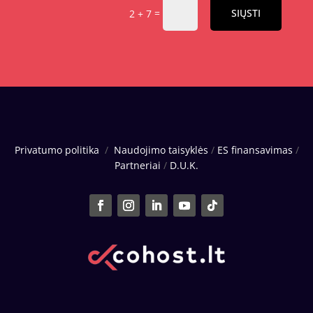
=
SIŲSTI
2 + 7
Privatumo politika
/
Naudojimo taisyklės
/
ES finansavimas
/
Partneriai
/
D.U.K.