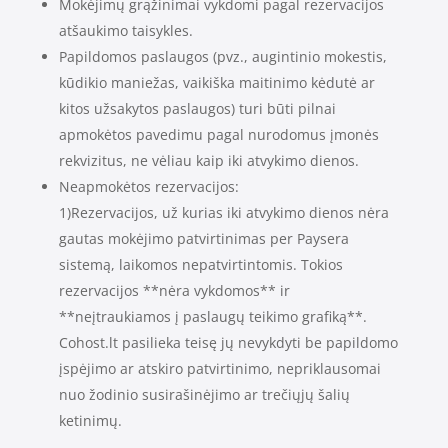
Mokėjimų grąžinimai vykdomi pagal rezervacijos
atšaukimo taisykles.
Papildomos paslaugos (pvz., augintinio mokestis,
kūdikio maniežas, vaikiška maitinimo kėdutė ar
kitos užsakytos paslaugos) turi būti pilnai
apmokėtos pavedimu pagal nurodomus įmonės
rekvizitus, ne vėliau kaip iki atvykimo dienos.
Neapmokėtos rezervacijos:
1)Rezervacijos, už kurias iki atvykimo dienos nėra
gautas mokėjimo patvirtinimas per Paysera
sistemą, laikomos nepatvirtintomis. Tokios
rezervacijos **nėra vykdomos** ir
**neįtraukiamos į paslaugų teikimo grafiką**.
Cohost.lt pasilieka teisę jų nevykdyti be papildomo
įspėjimo ar atskiro patvirtinimo, nepriklausomai
nuo žodinio susirašinėjimo ar trečiųjų šalių
ketinimų.