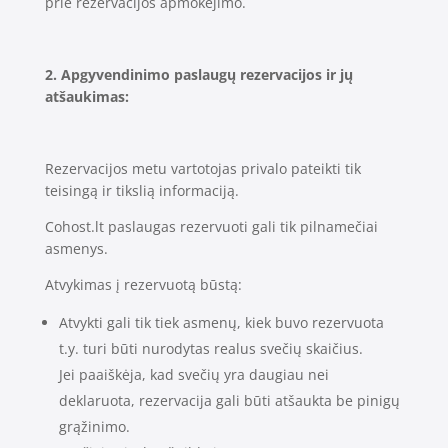
prie rezervacijos apmokėjimo.
2. Apgyvendinimo paslaugų rezervacijos ir jų
atšaukimas:
Rezervacijos metu vartotojas privalo pateikti tik
teisingą ir tikslią informaciją.
Cohost.lt paslaugas rezervuoti gali tik pilnamečiai
asmenys.
Atvykimas į rezervuotą būstą:
Atvykti gali tik tiek asmenų, kiek buvo rezervuota
t.y. turi būti nurodytas realus svečių skaičius.
Jei paaiškėja, kad svečių yra daugiau nei
deklaruota, rezervacija gali būti atšaukta be pinigų
grąžinimo.