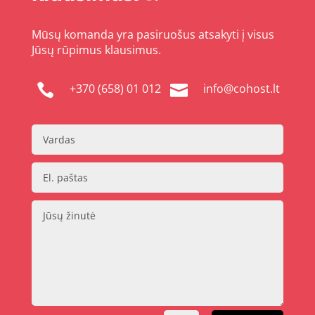
Mūsų komanda yra pasiruošus atsakyti į visus
Jūsų rūpimus klausimus.
+370 (658) 01 012
info@cohost.lt

