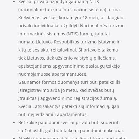
Svečiai privalo užpildyti gaunamą NTIS
(nacionalinė turizmo informacinė sistema) formą.
Kiekvienas svečias, kuriam yra 18 metų ar daugiau,
privalo individualiai užpildyti Nacionalinės turizmo
informacinės sistemos (NTIS) formą, kaip tai
numato Lietuvos Respublikos turizmo įstatymo ir
kitų teisės aktų reikalavimai. Ši prievolė taikoma
tiek Lietuvos, tiek užsienio valstybių piliečiams,
apsistojantiems apgyvendinimo paslaugų teikėjo
nuomojamuose apartamentuose.
Gaunamos formos duomenys turi būti pateikti iki
įsiregistravimo arba jo metu, kad svečias būtų
įtrauktas į apgyvendinimo registracijos žurnalą.
Svečiai, atsisakantys pateikti šią informaciją, gali
būti neįleidžiami į apartamentus.
Bet kokie papildomi svečiai privalo būti suderinti
su Cohost.lt, gali būti taikomi papildomi mokesčiai.
Atvykti į nuomojamą būstą galima tik nuo nustatyto