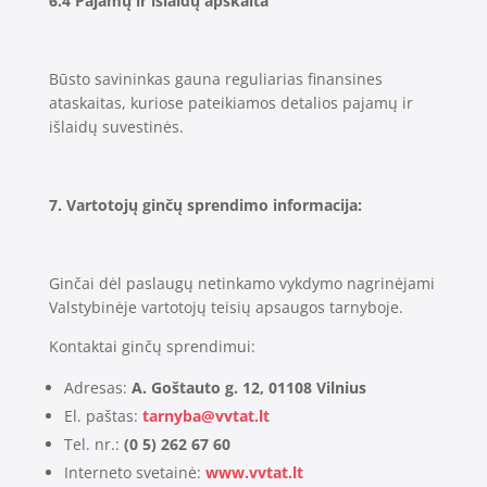
6.4 Pajamų ir išlaidų apskaita
Būsto savininkas gauna reguliarias finansines
ataskaitas, kuriose pateikiamos detalios pajamų ir
išlaidų suvestinės.
7. Vartotojų ginčų sprendimo informacija:
Ginčai dėl paslaugų netinkamo vykdymo nagrinėjami
Valstybinėje vartotojų teisių apsaugos tarnyboje.
Kontaktai ginčų sprendimui:
Adresas:
A. Goštauto g. 12, 01108 Vilnius
El. paštas:
tarnyba@vvtat.lt
Tel. nr.:
(0 5) 262 67 60
Interneto svetainė:
www.vvtat.lt