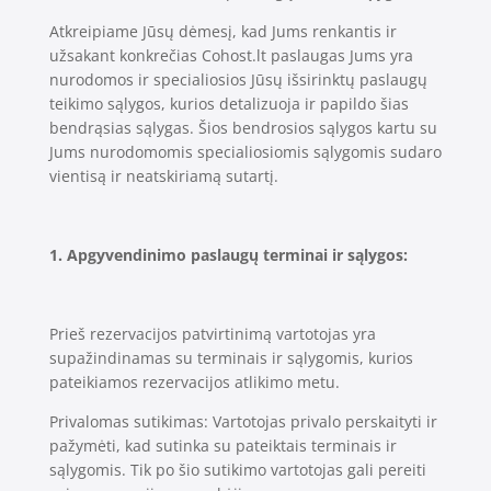
Atkreipiame Jūsų dėmesį, kad Jums renkantis ir
užsakant konkrečias Cohost.lt paslaugas Jums yra
nurodomos ir specialiosios Jūsų išsirinktų paslaugų
teikimo sąlygos, kurios detalizuoja ir papildo šias
bendrąsias sąlygas. Šios bendrosios sąlygos kartu su
Jums nurodomomis specialiosiomis sąlygomis sudaro
vientisą ir neatskiriamą sutartį.
1. Apgyvendinimo paslaugų terminai ir sąlygos:
Prieš rezervacijos patvirtinimą vartotojas yra
supažindinamas su terminais ir sąlygomis, kurios
pateikiamos rezervacijos atlikimo metu.
Privalomas sutikimas: Vartotojas privalo perskaityti ir
pažymėti, kad sutinka su pateiktais terminais ir
sąlygomis. Tik po šio sutikimo vartotojas gali pereiti