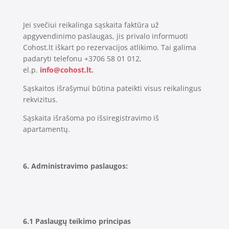
Jei svečiui reikalinga sąskaita faktūra už
apgyvendinimo paslaugas, jis privalo informuoti
Cohost.lt iškart po rezervacijos atlikimo. Tai galima
padaryti telefonu +3706 58 01 012,
el.p.
info@cohost.lt
.
Sąskaitos išrašymui būtina pateikti visus reikalingus
rekvizitus.
Sąskaita išrašoma po išsiregistravimo iš
apartamentų.
6.
Administravimo paslaugos:
6.1 Paslaugų teikimo principas