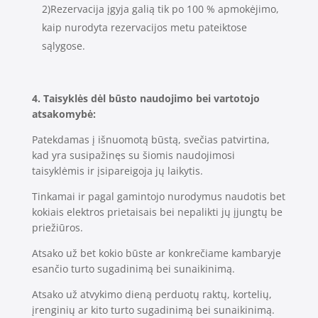
2)Rezervacija įgyja galią tik po 100 % apmokėjimo,
kaip nurodyta rezervacijos metu pateiktose
sąlygose.
4. Taisyklės dėl būsto naudojimo bei
vartotojo
atsakomybė:
Patekdamas į išnuomotą būstą, svečias patvirtina,
kad yra susipažinęs su šiomis naudojimosi
taisyklėmis ir įsipareigoja jų laikytis.
Tinkamai ir pagal gamintojo nurodymus naudotis bet
kokiais elektros prietaisais bei nepalikti jų įjungtų be
priežiūros.
Atsako už bet kokio būste ar konkrečiame kambaryje
esančio turto sugadinimą bei sunaikinimą.
Atsako už atvykimo dieną perduotų raktų, kortelių,
įrenginių ar kito turto sugadinimą bei sunaikinimą.