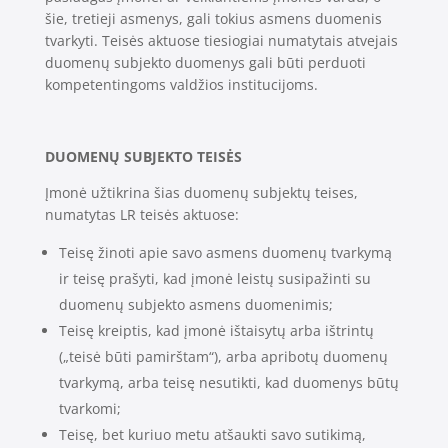
šie, tretieji asmenys, gali tokius asmens duomenis
tvarkyti. Teisės aktuose tiesiogiai numatytais atvejais
duomenų subjekto duomenys gali būti perduoti
kompetentingoms valdžios institucijoms.
DUOMENŲ SUBJEKTO TEISĖS
Įmonė užtikrina šias duomenų subjektų teises,
numatytas LR teisės aktuose:
Teisę žinoti apie savo asmens duomenų tvarkymą
ir teisę prašyti, kad įmonė leistų susipažinti su
duomenų subjekto asmens duomenimis;
Teisę kreiptis, kad įmonė ištaisytų arba ištrintų
(„teisė būti pamirštam“), arba apribotų duomenų
tvarkymą, arba teisę nesutikti, kad duomenys būtų
tvarkomi;
Teisę, bet kuriuo metu atšaukti savo sutikimą,