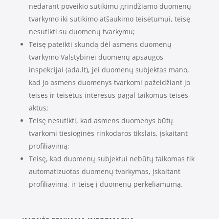
nedarant poveikio sutikimu grindžiamo duomenų
tvarkymo iki sutikimo atšaukimo teisėtumui, teisę
nesutikti su duomenų tvarkymu;
Teisę pateikti skundą dėl asmens duomenų
tvarkymo Valstybinei duomenų apsaugos
inspekcijai (ada.lt), jei duomenų subjektas mano,
kad jo asmens duomenys tvarkomi pažeidžiant jo
teises ir teisėtus interesus pagal taikomus teisės
aktus;
Teisę nesutikti, kad asmens duomenys būtų
tvarkomi tiesioginės rinkodaros tikslais, įskaitant
profiliavimą;
Teisę, kad duomenų subjektui nebūtų taikomas tik
automatizuotas duomenų tvarkymas, įskaitant
profiliavimą, ir teisę į duomenų perkeliamumą.