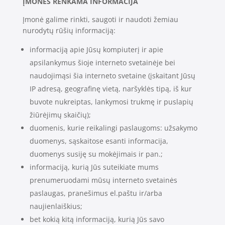
ĮMONĖS RENKAMA INFORMACIJA
Įmonė galime rinkti, saugoti ir naudoti žemiau
nurodytų rūšių informaciją:
informaciją apie Jūsų kompiuterį ir apie
apsilankymus šioje interneto svetainėje bei
naudojimąsi šia interneto svetaine (įskaitant Jūsų
IP adresą, geografinę vietą, naršyklės tipą, iš kur
buvote nukreiptas, lankymosi trukmę ir puslapių
žiūrėjimų skaičių);
duomenis, kurie reikalingi paslaugoms: užsakymo
duomenys, sąskaitose esanti informacija,
duomenys susiję su mokėjimais ir pan.;
informaciją, kurią Jūs suteikiate mums
prenumeruodami mūsų interneto svetainės
paslaugas, pranešimus el.paštu ir/arba
naujienlaiškius;
bet kokią kitą informaciją, kurią Jūs savo