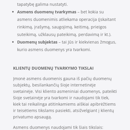
tapatybę galima nustatyti.
Asmens duomenų tvarkymas
– bet kokia su
asmens duomenimis atliekama operacija (įskaitant
rinkimą, įrašymą, saugojimą, keitimą, prieigos
suteikimą, užklausų pateikimą, perdavimą ir kt.).
Duomenų subjektas
– tai Jūs ir kiekvienas žmogus,
kurio asmens duomenys yra tvarkomi.
KLIENTŲ DUOMENŲ TVARKYMO TIKSLAI
Įmonė asmens duomenis gauna iš pačių duomenų
subjektų, besilankančių šioje internetinėje
svetainėje. Visi kliento asmeniniai duomenys, pateikti
šioje svetainėje yra tvarkomi ir naudojami tik tiek,
kiek tai reikalinga atitinkamiems aiškiai apibrėžtiems
ir teisėtiems tikslams pasiekti, atsižvelgiant į klientų
privatumo apsaugą.
Asmens duomenys naudojami tik šiais tikslais: