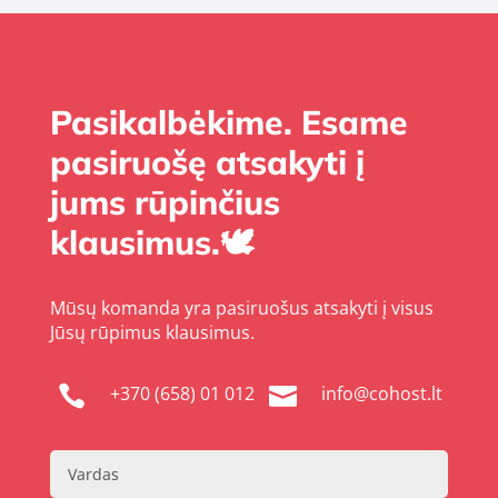
Pasikalbėkime. Esame
pasiruošę atsakyti į
jums rūpinčius
klausimus.🕊️
Mūsų komanda yra pasiruošus atsakyti į visus
Jūsų rūpimus klausimus.
+370 (658) 01 012
info@cohost.lt

