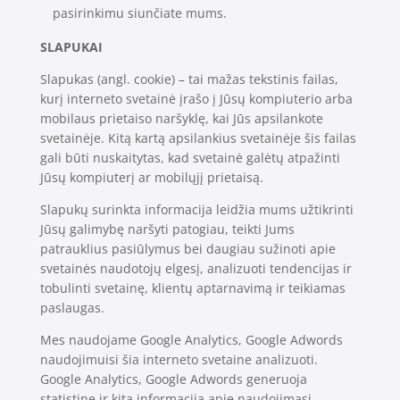
pasirinkimu siunčiate mums.
SLAPUKAI
Slapukas (angl. cookie) – tai mažas tekstinis failas,
kurį interneto svetainė įrašo į Jūsų kompiuterio arba
mobilaus prietaiso naršyklę, kai Jūs apsilankote
svetainėje. Kitą kartą apsilankius svetainėje šis failas
gali būti nuskaitytas, kad svetainė galėtų atpažinti
Jūsų kompiuterį ar mobilųjį prietaisą.
Slapukų surinkta informacija leidžia mums užtikrinti
Jūsų galimybę naršyti patogiau, teikti Jums
patrauklius pasiūlymus bei daugiau sužinoti apie
svetainės naudotojų elgesį, analizuoti tendencijas ir
tobulinti svetainę, klientų aptarnavimą ir teikiamas
paslaugas.
Mes naudojame Google Analytics, Google Adwords
naudojimuisi šia interneto svetaine analizuoti.
Google Analytics, Google Adwords generuoja
statistinę ir kitą informaciją apie naudojimąsi