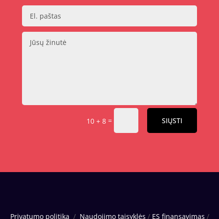
=
SIŲSTI
10 + 8
Privatumo politika
/
Naudojimo taisyklės
/
ES finansavimas
/