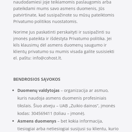
naudodamiesi joje teikiamomis paslaugomis arba
pateikdami mums savo asmens duomenis, Jūs
patvirtinate, kad susipažinote su mūsų pateiktomis
Privatumo politikos nuostatomis.
Norime Jus paskatinti perskaityti ir susipažinti su
įmonės pateikta ir išdėstyta Privatumo politika. Jei
kils klausimų dėl asmens duomenų saugumo ir
klientų privatumo su mumis visada galite susisiekti
el. paštu:
info@cohost.lt
.
BENDROSIOS SĄVOKOS
Duomenų valdytojas
– organizacija ar asmuo,
kuris naudoja asmens duomenis profesiniais
tikslais. Šiuo atveju – UAB „Zuikio dainos“, įmonės
kodas: 304569411 (toliau – įmonė).
Asmens duomenys
– bet kokia informacija,
tiesiogiai arba netiesiogiai susijusi su klientu, kurio