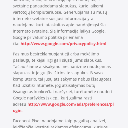
svetaine panaudodama slapukus, kurie laikomi
vartotojų kompiuteriuose. Generuojama su mūsų
interneto svetaine susijusi informacija yra
naudojama kurti ataskaitas apie naudojimąsi šia
interneto svetaine. Šią informaciją laikys Google.
Google privatumo politika prieinama
čia:
http://www.google.com/privacypolicy.html
.
Pas mus besireklamuojantieji arba mokėjimo
paslaugų teikėjai irgi gali siųsti Jums slapukus.
Tačiau šiame atsisakymo mechanizme naudojamas
slapukas, ir jeigu Jūs ištrinsite slapukus iš savo
kompiuterio, tai Jūsų atsisakymas nebus išsaugotas.
Kad užsitikrintumėte, jog atsisakymas būtų
išsaugotas konkrečiai naršyklei, turėtumėte naudoti
Google naršyklės įskiepį, kurį galima rasti
adresu
http://www.google.com/ads/preferences/pl
ugin.
Facebook Pixel naudojame kaip pagalbą analizei,
leidžiančią įvertinti reklamos efektyvumą, kuriuos