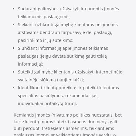
Sudarant galimybes užsisakyti ir naudotis įmonės
teikiamomis paslaugomis;
Siekiant užtikrinti galimybę klientams bei įmonės
atstovams bendrauti tarpusavyje dėl paslaugų
pasirinkimo ir jų suteikimo;
Siunčiant informaciją apie įmonės teikiamas
paslaugas (jeigu davėte sutikimą gauti tokią
informaciją);
Suteikti galimybę klientams užsisakyti internetinėje
svetainėje siūlomą naujienlaiškį;
Identifikuoti klientų poreikius ir pateikti klientams
specialius pasiūlymus, rekomendacijas,
individualiai pritaikytą turinį.
Remiantis įmonės Privatumo politikos nuostatais, bet
kurie klientų mums suteikti asmens duomenys gali
būti perduoti tretiesiems asmenims, teikiantiems
paslaugas įmonei ar veikiantiems įmonės vardu, o