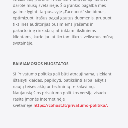
darote mūsų svetainėje. Šio įrankio pagalba mes
galime lyginti tarpusavyje „Facebook“ skelbimus,
optimizuoti įrašus pagal gautus duomenis, grupuoti
tikslines auditorijas būsimiems įrašams ir
pakartotinę rinkodarą atrinktam tiksliniems
klientams, kurie jau atliko tam tikrus veiksmus mūsų
svetainėje.
BAIGIAMOSIOS NUOSTATOS
Ši Privatumo politika gali būti atnaujinama, siekiant
ištaisyti klaidas, papildyti, patikslinti arba laikytis
naujų teisės aktų ar techninių reikalavimų.
Naujausią šios privatumo politikos versiją visada
rasite įmonės internetinėje
svetainėje
https://cohost.lt/privatumo-politika/.