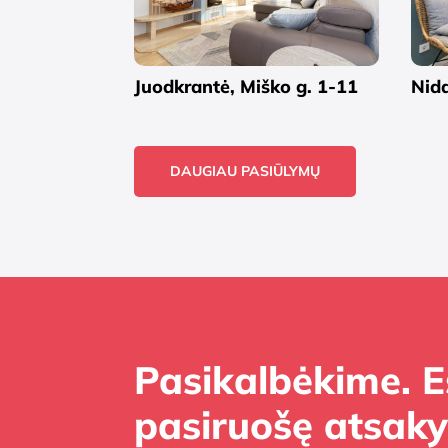
Juodkrantė, Miško g. 1-11
Nida
DAUGIAU PASIŪLYMŲ
Pasikalbėkime. 
pasiruošę atsakyt