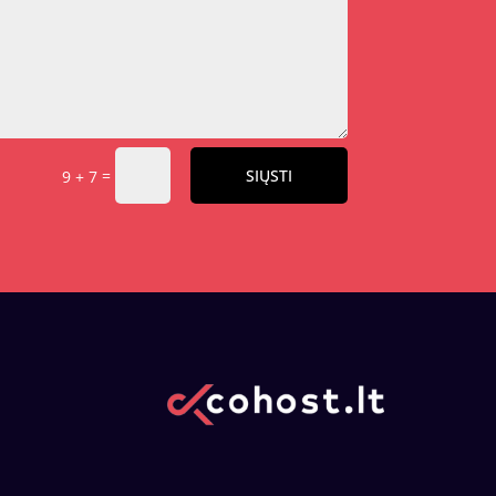
=
SIŲSTI
9 + 7