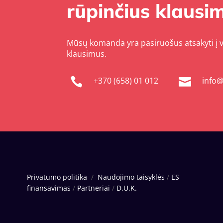
rūpinčius klausim
Mūsų komanda yra pasiruošus atsakyti į 
klausimus.
+370 (658) 01 012
info@


Privatumo politika
/
Naudojimo taisyklės
/
ES
finansavimas
/
Partneriai
/
D.U.K.