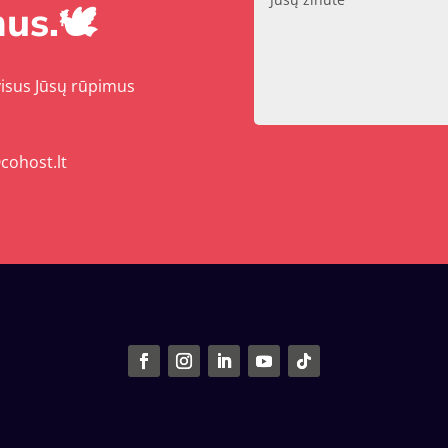
us.🕊️
visus Jūsų rūpimus
cohost.lt