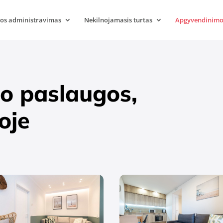
s administravimas
Nekilnojamasis turtas
Apgyvendinimo
o paslaugos,
oje