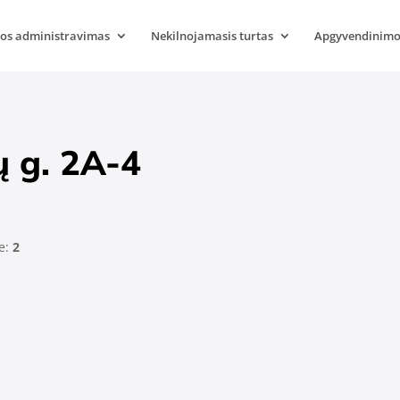
s administravimas
Nekilnojamasis turtas
Apgyvendinimo
ų g. 2A-4
e:
2