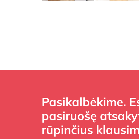
Pasikalbėkime. 
pasiruošę atsakyt
rūpinčius klausim