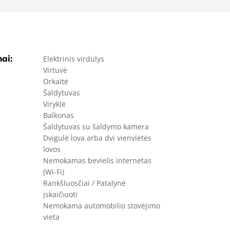
ai:
Elektrinis virdulys
Virtuvė
Orkaitė
Šaldytuvas
Viryklė
Balkonas
Šaldytuvas su šaldymo kamera
Dvigulė lova arba dvi vienvietės
lovos
Nemokamas bevielis internetas
(Wi-Fi)
Rankšluosčiai / Patalynė
įskaičiuoti
Nemokama automobilio stovėjimo
vieta