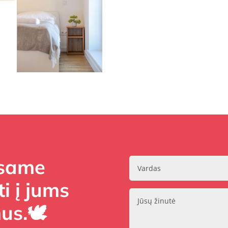
Esame
i į jums
us.🕊️