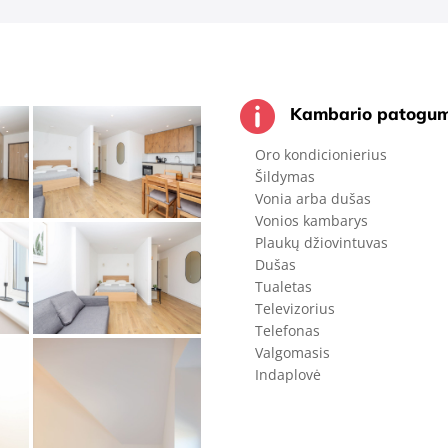

Kambario patogum
Oro kondicionierius
Šildymas
Vonia arba dušas
Vonios kambarys
Plaukų džiovintuvas
Dušas
Tualetas
Televizorius
Telefonas
Valgomasis
Indaplovė