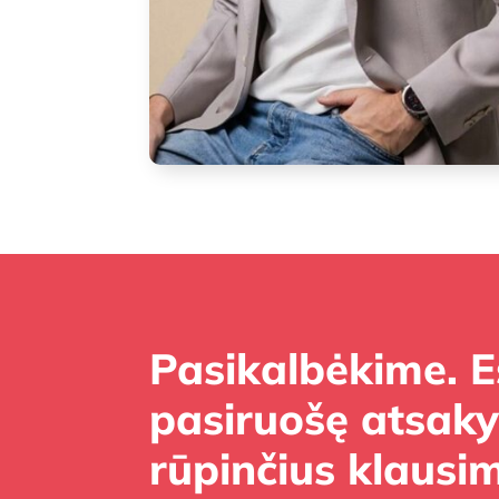
Pasikalbėkime. 
pasiruošę atsakyt
rūpinčius klausim