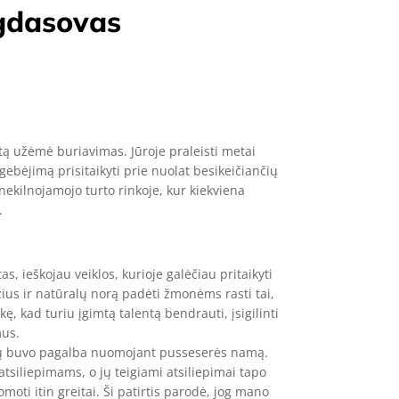
gdasovas
ą užėmė buriavimas. Jūroje praleisti metai
ebėjimą prisitaikyti prie nuolat besikeičiančių
nekilnojamojo turto rinkoje, kur kiekviena
.
, ieškojau veiklos, kurioje galėčiau pritaikyti
us ir natūralų norą padėti žmonėms rasti tai,
akę, kad turiu įgimtą talentą bendrauti, įsigilinti
mus.
tų buvo pagalba nuomojant pusseserės namą.
atsiliepimams, o jų teigiami atsiliepimai tapo
oti itin greitai. Ši patirtis parodė, jog mano