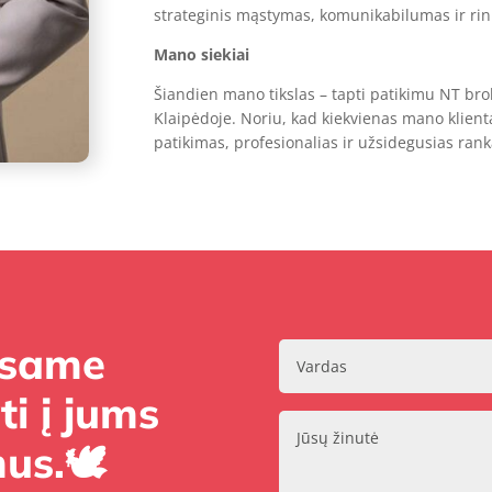
strateginis mąstymas, komunikabilumas ir rink
Mano siekiai
Šiandien mano tikslas – tapti patikimu NT brok
Klaipėdoje. Noriu, kad kiekvienas mano klientas
patikimas, profesionalias ir užsidegusias rank
Esame
i į jums
us.🕊️