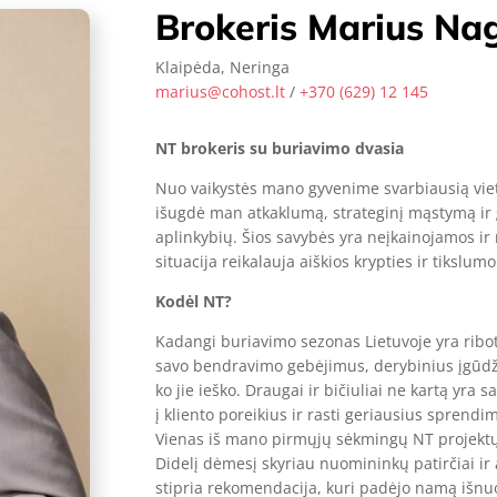
Brokeris Marius Na
Klaipėda, Neringa
marius@cohost.lt
/
+370
(6
29)
12 145
NT brokeris su buriavimo dvasia
Nuo vaikystės mano gyvenime svarbiausią viet
išugdė man atkaklumą, strateginį mąstymą ir g
aplinkybių. Šios savybės yra neįkainojamos ir 
situacija reikalauja aiškios krypties ir tikslumo
Kodėl NT?
Kadangi buriavimo sezonas Lietuvoje yra ribotas
savo bendravimo gebėjimus, derybinius įgūdži
ko jie ieško. Draugai ir bičiuliai ne kartą yra s
į kliento poreikius ir rasti geriausius sprendi
Vienas iš mano pirmųjų sėkmingų NT projek
Didelį dėmesį skyriau nuomininkų patirčiai ir 
stipria rekomendacija, kuri padėjo namą išnuom