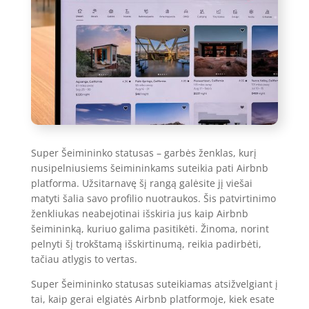
Super Šeimininko statusas – garbės ženklas, kurį
nusipelniusiems šeimininkams suteikia pati Airbnb
platforma. Užsitarnavę šį rangą galėsite jį viešai
matyti šalia savo profilio nuotraukos. Šis patvirtinimo
ženkliukas neabejotinai išskiria jus kaip Airbnb
šeimininką, kuriuo galima pasitikėti. Žinoma, norint
pelnyti šį trokštamą išskirtinumą, reikia padirbėti,
tačiau atlygis to vertas.
Super Šeimininko statusas suteikiamas atsižvelgiant į
tai, kaip gerai elgiatės Airbnb platformoje, kiek esate