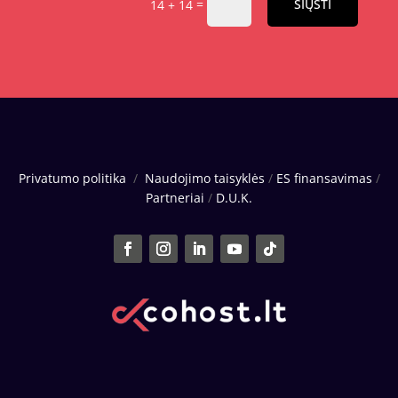
=
SIŲSTI
14 + 14
Privatumo politika
/
Naudojimo taisyklės
/
ES finansavimas
/
Partneriai
/
D.U.K.