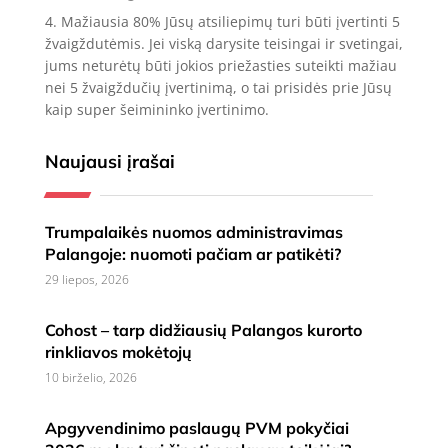
4. Mažiausia 80% Jūsų atsiliepimų turi būti įvertinti 5
žvaigždutėmis. Jei viską darysite teisingai ir svetingai,
jums neturėtų būti jokios priežasties suteikti mažiau
nei 5 žvaigždučių įvertinimą, o tai prisidės prie Jūsų
kaip super šeimininko įvertinimo.
Naujausi įrašai
Trumpalaikės nuomos administravimas
Palangoje: nuomoti pačiam ar patikėti?
29 liepos, 2026
Cohost – tarp didžiausių Palangos kurorto
rinkliavos mokėtojų
10 birželio, 2026
Apgyvendinimo paslaugų PVM pokyčiai