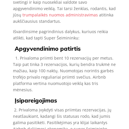
svetingi ir kaip nuosekliai valdote savo
apgyvendinimo veiklą. Tai tarsi ženklas, rodantis, kad
jūsų
trumpalaikės nuomos administravimas
atitinka
aukščiausius standartus.
Išvardinsime pagrindinius dalykus, kuriuos reikia
atlikti, kad tapti Super Šeimininku:
Apgyvendinimo patirtis
1. Privaloma priimti bent 10 rezervacijų per metus.
Taip pat tinka 3 rezervacijos, kurių bendra trukmė ne
mažiau, kaip 100 naktų. Nuomotojas norintis garbės
trofėjo privalo reguliariai priimti svečius. Airbnb
platforma vertina nuomuotojo veiklą kas tris
mėnesius.
Įsipareigojimas
2. Privaloma įvykdyti visas priimtas rezervacijas, jų
neatšaukiant, kadangi šis statusas rodo, kad jumis
galima pasitikėti. Pasitikėjimas yra klijai laikantys
Airbnb dalijimosi ekonomiką, o super šeimininko