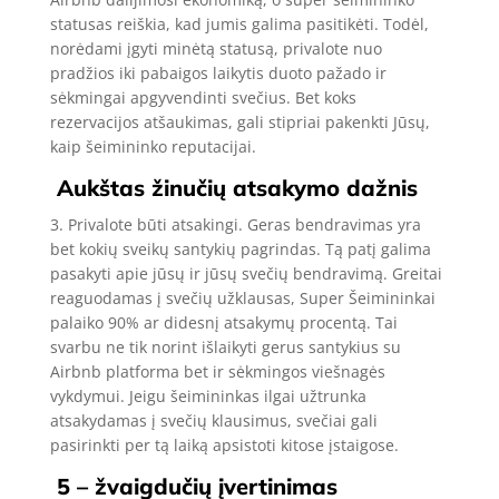
statusas reiškia, kad jumis galima pasitikėti. Todėl,
norėdami įgyti minėtą statusą, privalote nuo
pradžios iki pabaigos laikytis duoto pažado ir
sėkmingai apgyvendinti svečius. Bet koks
rezervacijos atšaukimas, gali stipriai pakenkti Jūsų,
kaip šeimininko reputacijai.
Aukštas žinučių atsakymo dažnis
3. Privalote būti atsakingi. Geras bendravimas yra
bet kokių sveikų santykių pagrindas. Tą patį galima
pasakyti apie jūsų ir jūsų svečių bendravimą. Greitai
reaguodamas į svečių užklausas, Super Šeimininkai
palaiko 90% ar didesnį atsakymų procentą. Tai
svarbu ne tik norint išlaikyti gerus santykius su
Airbnb platforma bet ir sėkmingos viešnagės
vykdymui. Jeigu šeimininkas ilgai užtrunka
atsakydamas į svečių klausimus, svečiai gali
pasirinkti per tą laiką apsistoti kitose įstaigose.
5 – žvaigdučių įvertinimas