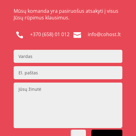
Mūsų komanda yra pasiruošus atsakyti į visus
Jūsų rūpimus klausimus.
+370 (658) 01 012
info@cohost.lt

