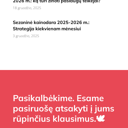
2026 m.: ką turi žinoti paslaugų teikėjai?
18 gruodžio, 2025
Sezoninė kainodara 2025-2026 m.:
Strategija kiekvienam mėnesiui
3 gruodžio, 2025
Pasikalbėkime. Esame
pasiruošę atsakyti į jums
rūpinčius klausimus.🕊️